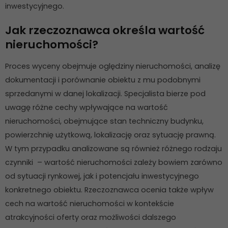
inwestycyjnego.
Jak rzeczoznawca określa wartość
nieruchomości?
Proces wyceny obejmuje oględziny nieruchomości, analizę
dokumentacji i porównanie obiektu z mu podobnymi
Konieczne
sprzedanymi w danej lokalizacji. Specjalista bierze pod
Te pliki cookie
uwagę różne cechy wpływające na wartość
nie są
opcjonalne. Są
nieruchomości, obejmujące stan techniczny budynku,
one potrzebne
powierzchnię użytkową, lokalizację oraz sytuację prawną.
do
W tym przypadku analizowane są również różnego rodzaju
funkcjonowania
strony
czynniki – wartość nieruchomości zależy bowiem zarówno
internetowej.
od sytuacji rynkowej, jak i potencjału inwestycyjnego
konkretnego obiektu. Rzeczoznawca ocenia także wpływ
cech na wartość nieruchomości w kontekście
Statystyka
atrakcyjności oferty oraz możliwości dalszego
Abyśmy mogli