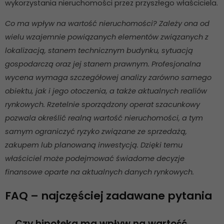
poprawić
wykorzystania nieruchomości przez przyszłego właściciela.
funkcjonalność
i strukturę
Co ma wpływ na wartość nieruchomości? Zależy ona od
strony
wielu wzajemnie powiązanych elementów związanych z
internetowej,
lokalizacją, stanem technicznym budynku, sytuacją
na podstawie
tego, jak
gospodarczą oraz jej stanem prawnym. Profesjonalna
strona jest
wycena wymaga szczegółowej analizy zarówno samego
używana.
obiektu, jak i jego otoczenia, a także aktualnych realiów
rynkowych. Rzetelnie sporządzony operat szacunkowy
pozwala określić realną wartość nieruchomości, a tym
Doświadczenie
Aby nasza
samym ograniczyć ryzyko związane ze sprzedażą,
strona
zakupem lub planowaną inwestycją. Dzięki temu
internetowa
właściciel może podejmować świadome decyzje
działała jak
najlepiej
finansowe oparte na aktualnych danych rynkowych.
podczas
twojego
FAQ – najczęściej zadawane pytania
przejścia na nią.
Jeśli odrzucisz
Czy hipoteka ma wpływ na wartość