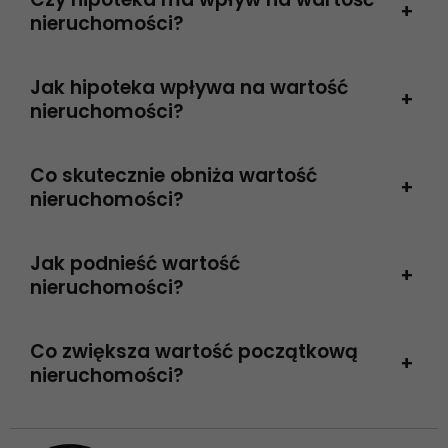
te pliki cookie,
+
nieruchomości?
niektóre funkcje
znikną ze strony
internetowej.
Jak hipoteka wpływa na wartość
+
nieruchomości?
Marketing
Udostępniając
Co skutecznie obniża wartość
swoje
+
nieruchomości?
zainteresowania i
zachowania
podczas
odwiedzania naszej
Jak podnieść wartość
+
strony, zwiększasz
nieruchomości?
szansę na
zobaczenie
spersonalizowanych
Co zwiększa wartość początkową
+
treści i ofert.
nieruchomości?