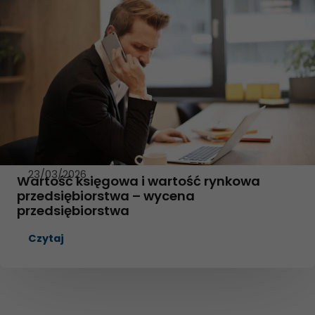
23/03/2026
Wartość księgowa i wartość rynkowa
przedsiębiorstwa – wycena
przedsiębiorstwa
Czytaj