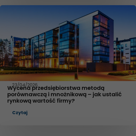
23/04/2026
Wycena przedsiębiorstwa metodą
porównawczą i mnożnikową – jak ustalić
rynkową wartość firmy?
Czytaj
Konieczne