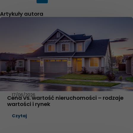
i
n
k
Artykuły autora
e
Page
Page
Page
d
i
n
17/06/2026
Cena vs. wartość nieruchomości – rodzaje
wartości i rynek
Czytaj