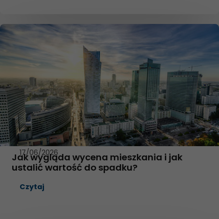
17/06/2026
Jak wygląda wycena mieszkania i jak
ustalić wartość do spadku?
Czytaj