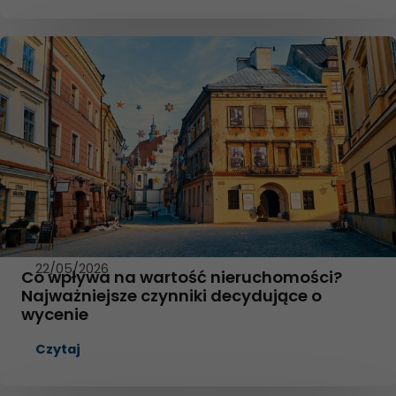
22/05/2026
Co wpływa na wartość nieruchomości?
Najważniejsze czynniki decydujące o
wycenie
Czytaj