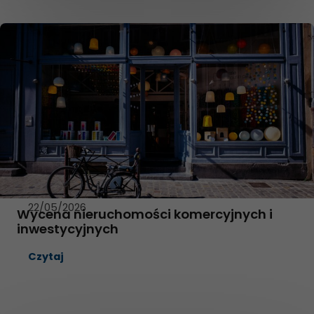
22/05/2026
Wycena nieruchomości komercyjnych i
inwestycyjnych
Czytaj