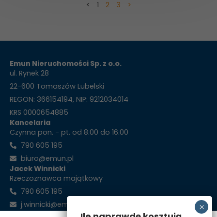
<
1
2
3
>
Emun Nieruchomości Sp. z o.o.
ul. Rynek 28
22-600 Tomaszów Lubelski
REGON: 366154194, NIP: 9212034014
KRS 0000654885
Kancelaria
Czynna pon. - pt. od 8.00 do 16.00
790 605 195
biuro@emun.pl
Jacek Winnicki
Rzeczoznawca majątkowy
790 605 195
j.winnicki@emun.pl
Ile naprawdę kosztują