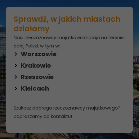
Te pliki cookie
nie są
opcjonalne. Są
Sprawdź, w jakich miastach
one potrzebne
działamy
do
funkcjonowania
Nasi rzeczoznawcy majątkowi działają na terenie
strony
całej Polski, w tym w:
internetowej.
Warszawie
Krakowie
Statystyka
Rzeszowie
Abyśmy mogli
poprawić
Kielcach
funkcjonalność
i strukturę
strony
Szukasz dobrego rzeczoznawcy majątkowego?
internetowej,
na podstawie
Zapraszamy do kontaktu!
tego, jak
strona jest
używana.