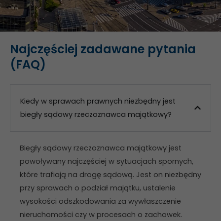
Doświadczenie
Aby nasza
Najczęściej zadawane pytania
strona
internetowa
(FAQ)
działała jak
najlepiej
podczas
Kiedy w sprawach prawnych niezbędny jest
twojego
przejścia na nią.
biegły sądowy rzeczoznawca majątkowy?
Jeśli odrzucisz
te pliki cookie,
niektóre funkcje
Biegły sądowy rzeczoznawca majątkowy jest
znikną ze strony
powoływany najczęściej w sytuacjach spornych,
internetowej.
które trafiają na drogę sądową. Jest on niezbędny
przy sprawach o podział majątku, ustalenie
Marketing
wysokości odszkodowania za wywłaszczenie
Udostępniając
nieruchomości czy w procesach o zachowek.
swoje