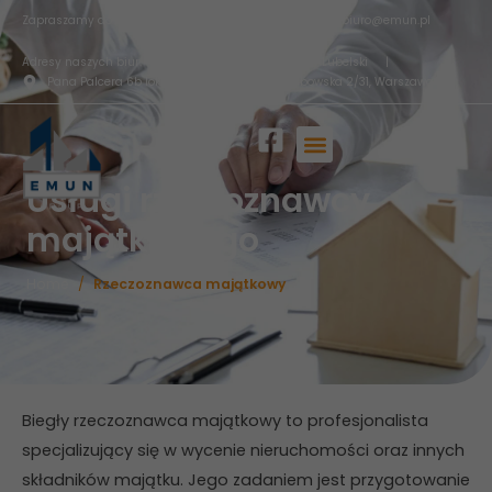
Przejdź
Zapraszamy do kontaktu:
790 605 195
|
biuro@emun.pl
do
Adresy naszych biur:
ul. Rynek 28, Tomaszów Lubelski
|
treści
Pana Palcera 6b lok 5, Lublin
|
Grzybowska 2/31, Warszawa
Usługi rzeczoznawcy
majątkowego
Home
Rzeczoznawca majątkowy
Biegły rzeczoznawca majątkowy to profesjonalista
specjalizujący się w wycenie nieruchomości oraz innych
składników majątku. Jego zadaniem jest przygotowanie