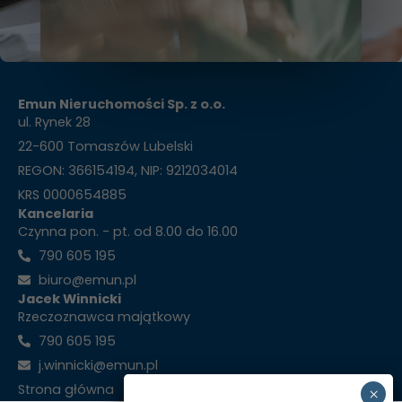
Emun Nieruchomości Sp. z o.o.
ul. Rynek 28
22-600 Tomaszów Lubelski
REGON: 366154194, NIP: 9212034014
KRS 0000654885
Kancelaria
Czynna pon. - pt. od 8.00 do 16.00
790 605 195
biuro@emun.pl
Jacek Winnicki
Rzeczoznawca majątkowy
790 605 195
j.winnicki@emun.pl
Strona główna