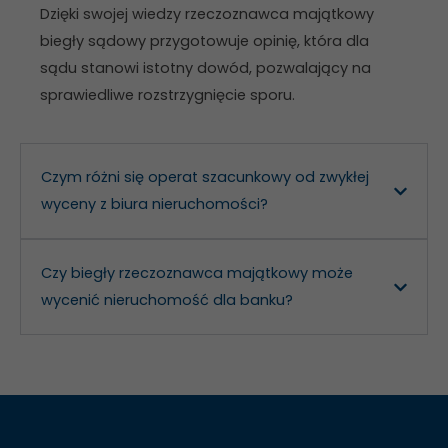
Dzięki swojej wiedzy rzeczoznawca majątkowy
zainteresowania i
zachowania
biegły sądowy przygotowuje opinię, która dla
podczas
sądu stanowi istotny dowód, pozwalający na
odwiedzania naszej
sprawiedliwe rozstrzygnięcie sporu.
strony, zwiększasz
szansę na
zobaczenie
spersonalizowanych
Czym różni się operat szacunkowy od zwykłej
treści i ofert.
wyceny z biura nieruchomości?
Czy biegły rzeczoznawca majątkowy może
wycenić nieruchomość dla banku?